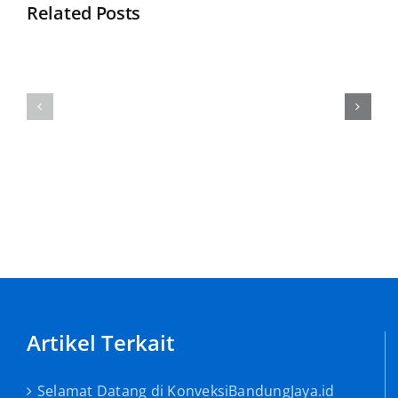
Related Posts
Apa
Selamat
Itu
Datang
Jaket
di
Baseball
KonveksiBandungJaya.id
???
Artikel Terkait
Selamat Datang di KonveksiBandungJaya.id