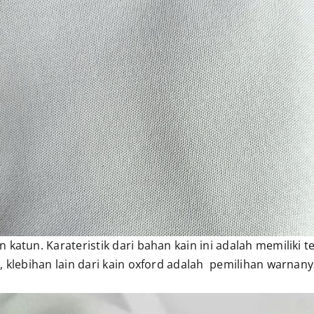
katun. Karateristik dari bahan kain ini adalah memiliki te
, klebihan lain dari kain oxford adalah pemilihan warnany