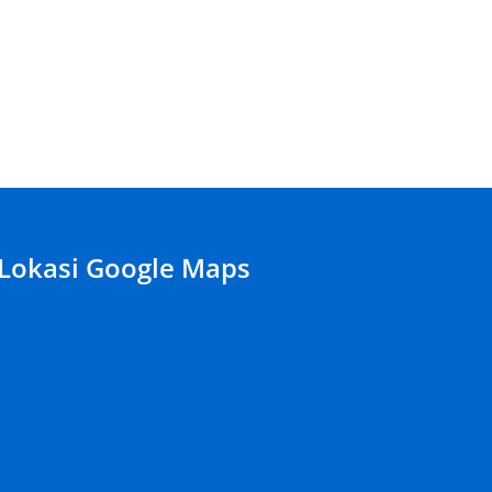
Apa
Itu
er
Sweater
???
Lokasi Google Maps