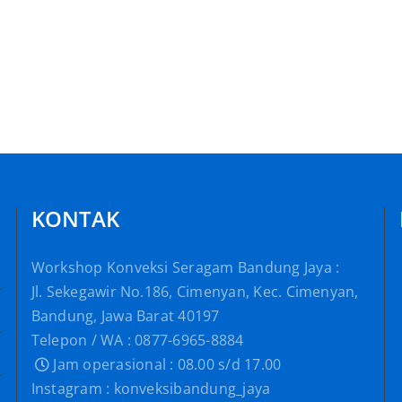
Apa
Itu
Itu
Jaket
Sweat
Baseball
id
???
???
KONTAK
Workshop Konveksi Seragam Bandung Jaya :
Jl. Sekegawir No.186, Cimenyan, Kec. Cimenyan,
Bandung, Jawa Barat 40197
Telepon / WA : 0877-6965-8884
Jam operasional : 08.00 s/d 17.00
Instagram : konveksibandung_jaya