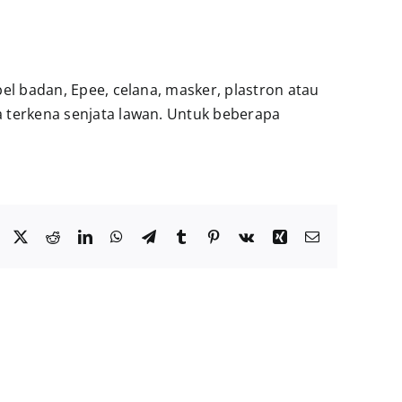
bel badan, Epee, celana, masker, plastron atau
ka terkena senjata lawan. Untuk beberapa
Facebook
Twitter
Reddit
LinkedIn
WhatsApp
Telegram
Tumblr
Pinterest
Vk
Xing
Email