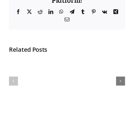
Facebook
Twitter
Reddit
LinkedIn
WhatsApp
Telegram
Tumblr
Pinterest
Vk
Xing
Email
Related Posts
Apa
Selamat
Itu
Datang
Jaket
di
Baseball
KonveksiBandungJaya.id
???