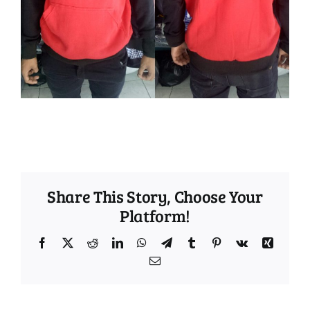
Share This Story, Choose Your
Platform!
Facebook
Twitter
Reddit
LinkedIn
WhatsApp
Telegram
Tumblr
Pinterest
Vk
Xing
Email