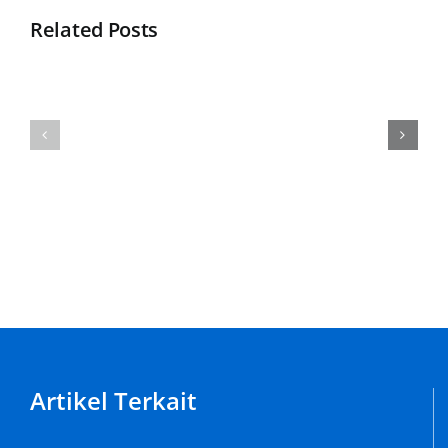
Related Posts
Apa
Selamat
Itu
Datang
Jaket
di
Baseball
KonveksiBandungJaya.id
???
Artikel Terkait