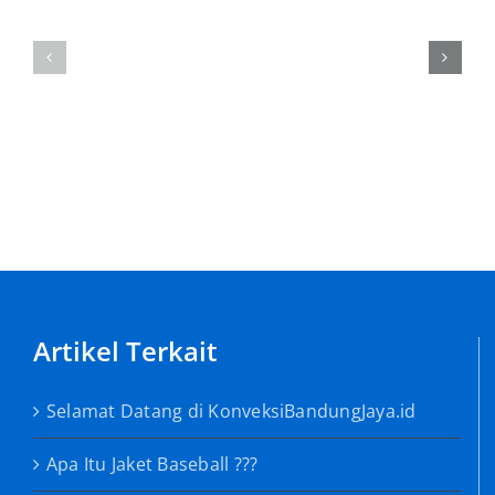
Apa
Selamat
Itu
Datang
Jaket
di
Baseball
KonveksiBandungJaya.id
???
Artikel Terkait
Selamat Datang di KonveksiBandungJaya.id
Apa Itu Jaket Baseball ???